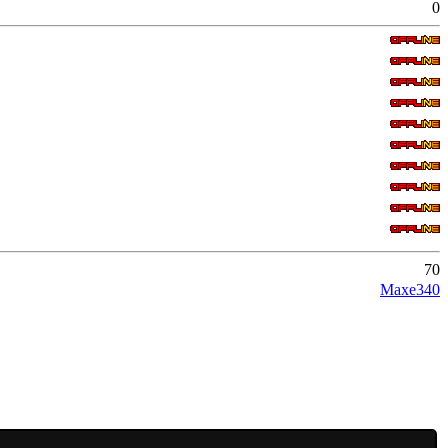
0
70
Maxe340