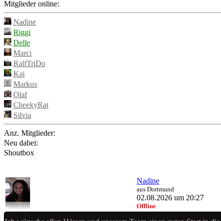
Mitglieder online:
Nadine
Riggi
Delle
Marci
RalfTriDo
Kai
Markus
Olaf
CheekyRat
Silvia
Anz. Mitglieder:
Neu dabei:
Shoutbox
Nadine
aus Dortmund
02.08.2026 um 20:27
Offline