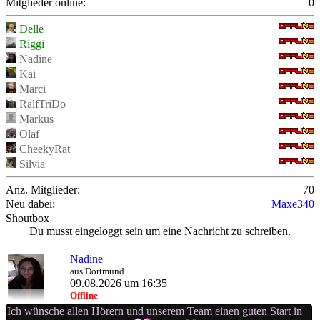
Mitglieder online:
0
Delle
Riggi
Nadine
Kai
Marci
RalfTriDo
Markus
Olaf
CheekyRat
Silvia
Anz. Mitglieder:
70
Neu dabei:
Maxe340
Shoutbox
Du musst eingeloggt sein um eine Nachricht zu schreiben.
Nadine
aus Dortmund
09.08.2026 um 16:35
Offline
Ich wünsche allen Hörern und unserem Team einen guten Start in