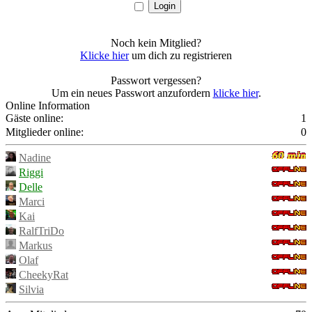
Noch kein Mitglied?
Klicke hier
um dich zu registrieren
Passwort vergessen?
Um ein neues Passwort anzufordern
klicke hier
.
Online Information
Gäste online:
1
Mitglieder online:
0
Nadine
Riggi
Delle
Marci
Kai
RalfTriDo
Markus
Olaf
CheekyRat
Silvia