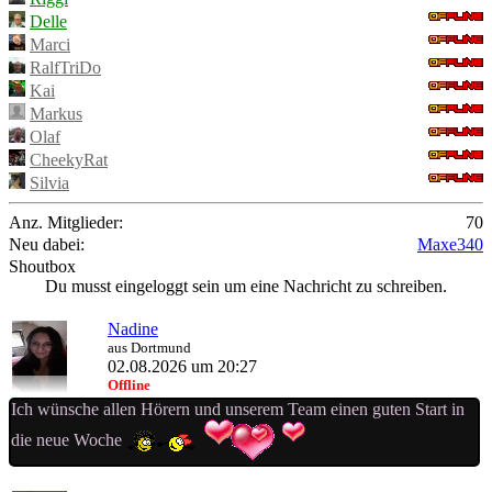
Delle
Marci
RalfTriDo
Kai
Markus
Olaf
CheekyRat
Silvia
Anz. Mitglieder:
70
Neu dabei:
Maxe340
Shoutbox
Du musst eingeloggt sein um eine Nachricht zu schreiben.
Nadine
aus Dortmund
02.08.2026 um 20:27
Offline
Ich wünsche allen Hörern und unserem Team einen guten Start in
die neue Woche